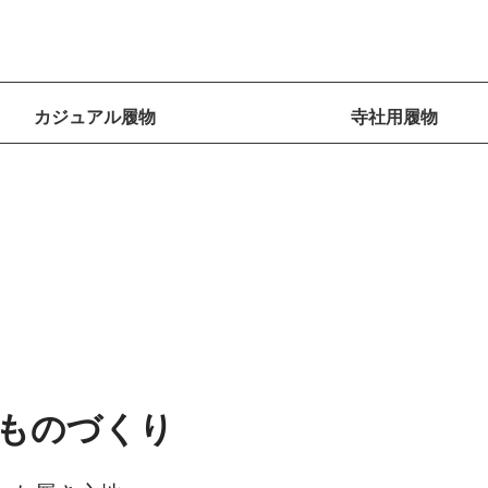
カジュアル履物
寺社用履物
IUN
IUN
IUN
IUN
IUN
替え
ら
ewood
大和ご
└ 雨カ
└ 補助
└ 名入
大和ご
大和ご
スパイ
おでか
撫子
└ 名入
あまが
やまと
安心ス
ュ
ころ
バー付き
バンド
れ
ころホワ
ころデニ
ク草履
け草履
(なでし
れ
け(雨カ
雅
リッパド
シ
シ
シ
イト
ム
こ）
バー)
ッチーモ
）
）
）
ものづくり