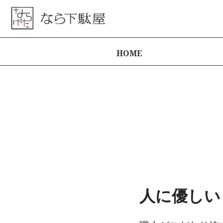
HOME
SA
SA
SA
SA
SA
└ 
にゃ
Wav
子供用
婦人用
紳士用
婦人用
紳士用
鼻緒
げたキ
（メッ
（メッ
（メッ
（柄鼻
（柄鼻
ート
ュ鼻緒
ュ鼻緒
ュ鼻緒
緒）
緒）
人に優しい